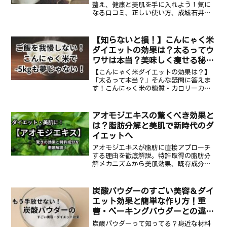
整え、健康と美肌を手に入れよう！気に
なる口コミ、正しい使い方、成城石井で
の購入情報、適切な1日摂取量やカロリー
まで徹底解説。アサイーパウダーで毎日
をハッピーに！
【知らないと損！】こんにゃく米
ダイエットの効果は？太るってウ
ワサは本当？美味しく痩せる秘密
を徹底解説！
【こんにゃく米ダイエットの効果は？】
「太るって本当？」そんな疑問に答えま
す！こんにゃく米の糖質・カロリーカッ
ト効果から、メリット・デメリット、美
味しく食べるレシピまで徹底解説。無理
なく楽しく痩せる秘密がここに！
アオモジエキスの驚くべき効果と
は？脂肪分解と美肌で新時代のダ
イエットへ
アオモジエキスが脂肪に直接アプローチ
する理由を徹底解説。特許取得の脂肪分
解メカニズムから美肌効果、既存成分と
の比較、未来の可能性までを網羅。
炭酸パウダーのすごい美容＆ダイ
エット効果と簡単な作り方！重
曹・ベーキングパウダーとの違い
まで！
炭酸パウダーって知ってる？身近な材料