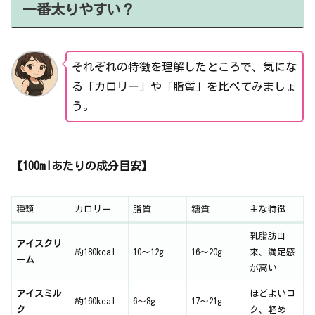
一番太りやすい？
それぞれの特徴を理解したところで、気にな
る「カロリー」や「脂質」を比べてみましょ
う。
【100mlあたりの成分目安】
種類
カロリー
脂質
糖質
主な特徴
乳脂肪由
アイスクリ
約180kcal
10〜12g
16〜20g
来、満足感
ーム
が高い
アイスミル
ほどよいコ
約160kcal
6〜8g
17〜21g
ク
ク、軽め