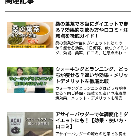
関連記事
桑の葉茶で本当にダイエットでき
る？効果的な飲み方や口コミ・注
意点を徹底ガイド！
桑の葉茶が本当にダイエットに効くの
か？痩せる効果、1日何杯、飲むタイミン
グ、効能、美容、口コミ、注意点をわか
りやすく解説！親しみやすい語り口でス
ッキリ読めるガイドです。
ウォーキングとランニング、どっ
ちが痩せる？違いや効果・メリッ
トデメリットを徹底比較
ウォーキングとランニングはどっちが痩
せる？同じ時間・距離での違いや脂肪燃
焼効果、メリット・デメリットを徹底比
較。ダイエットに最適な運動の選び方が
わかります。
アサイーパウダーで体調変化！ダ
イエットにも！【効果・使い方・
口コミ】
アサイーパウダーの驚きの効果で体調を