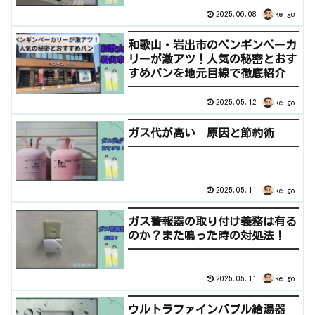
2025.06.08
keigo
和歌山・岩出市のペンギンベーカ
リーが激アツ！人気の秘密とおす
すめパンを地元目線で徹底紹介
2025.05.12
keigo
ガス代が高い 原因と節約術
2025.05.11
keigo
ガス警報器の取り付け義務は有る
のか？また鳴った時の対処法！
2025.05.11
keigo
ウルトラファインバブル給湯器