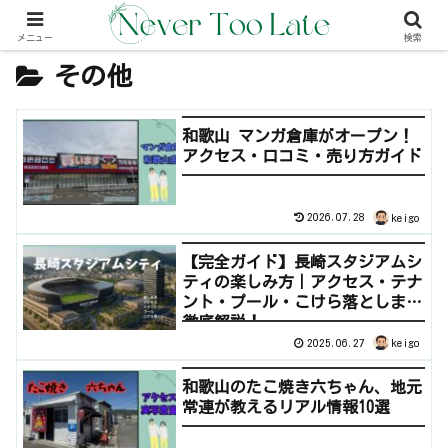
メニュー
検索
その他
和歌山 マンガ倉庫がオープン！
アクセス・口コミ・売り方ガイド
2026.07.28
keigo
【完全ガイド】長崎スタジアムシ
ティの楽しみ方｜アクセス・テナ
ント・プール・こけら落としまで
徹底解説！
2025.06.27
keigo
和歌山のたこ焼き六ちゃん、地元
常連が教えるリアル情報10選