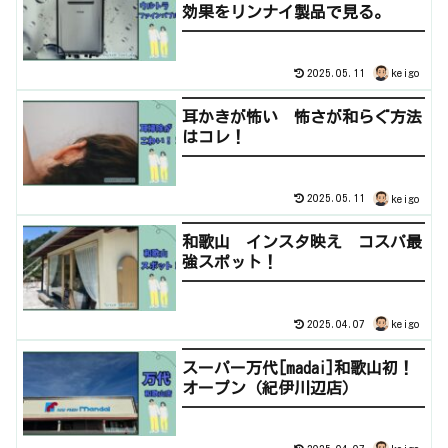
効果をリンナイ製品で見る。
2025.05.11
keigo
耳かきが怖い 怖さが和らぐ方法
はコレ！
2025.05.11
keigo
和歌山 インスタ映え コスパ最
強スポット！
2025.04.07
keigo
スーパー万代[madai]和歌山初！
オープン（紀伊川辺店）