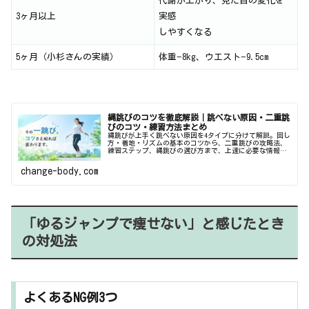
代謝が上がり、見た目の変化を
3ヶ月以上
実感
しやすくなる
5ヶ月（小杉さんの実績）
体重−8kg、ウエスト−9.5cm
縄跳びのコツを徹底解説｜跳べない原因・二重跳
びのコツ・練習方法まとめ
縄跳びが上手く跳べない原因を4タイプに分けて解説。回し
方・着地・リズムの基本のコツから、二重跳びの攻略法、
練習ステップ、縄跳びの選び方まで、上達に必要な情報を
まとめました。
change-body.com
「ゆるジャンプで痩せない」と感じたとき
の対処法
よくあるNG例3つ