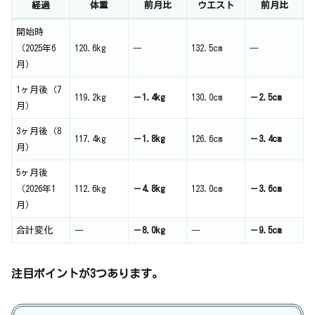
経過
体重
前月比
ウエスト
前月比
開始時
（2025年6
120.6kg
―
132.5cm
―
月）
1ヶ月後（7
119.2kg
－1.4kg
130.0cm
－2.5cm
月）
3ヶ月後（8
117.4kg
－1.8kg
126.6cm
－3.4cm
月）
5ヶ月後
（2026年1
112.6kg
－4.8kg
123.0cm
－3.6cm
月）
合計変化
―
－8.0kg
―
－9.5cm
注目ポイントが3つあります。