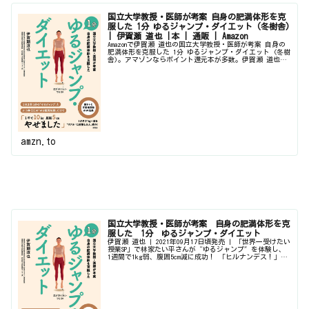
国立大学教授・医師が考案 自身の肥満体形を克
服した 1分 ゆるジャンプ・ダイエット (冬樹舎)
| 伊賀瀬 道也 |本 | 通販 | Amazon
Amazonで伊賀瀬 道也の国立大学教授・医師が考案 自身の
肥満体形を克服した 1分 ゆるジャンプ・ダイエット (冬樹
舎)。アマゾンならポイント還元本が多数。伊賀瀬 道也作
品ほか、お急ぎ便対象商品は当日お届けも可能。また国立
大学教授・医師が...
amzn.to
国立大学教授・医師が考案 自身の肥満体形を克
服した 1分 ゆるジャンプ・ダイエット
伊賀瀬 道也 | 2021年09月17日頃発売 | 「世界一受けたい
授業SP」で林家たい平さんが“ゆるジャンプ″を体験し、
1週間で1kg弱、腹囲5cm減に成功！ 「ヒルナンデス！」で
は、女芸人、ゆめちゃんが4週間でー2.3kg、 腹囲がー...