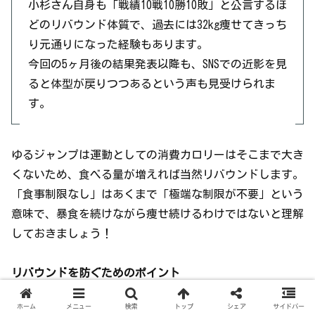
小杉さん自身も「戦績10戦10勝10敗」と公言するほ
どのリバウンド体質で、過去には32kg痩せてきっち
り元通りになった経験もあります。
今回の5ヶ月後の結果発表以降も、SNSでの近影を見
ると体型が戻りつつあるという声も見受けられま
す。
ゆるジャンプは運動としての消費カロリーはそこまで大き
くないため、食べる量が増えれば当然リバウンドします。
「食事制限なし」はあくまで「極端な制限が不要」という
意味で、暴食を続けながら痩せ続けるわけではないと理解
しておきましょう！
リバウンドを防ぐためのポイント
・ダイエット目標を達成してもジャンプを「1日
ホーム
メニュー
検索
トップ
シェア
サイドバー