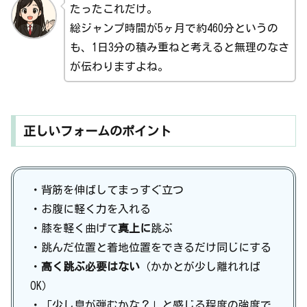
たったこれだけ。
総ジャンプ時間が5ヶ月で約460分というの
も、1日3分の積み重ねと考えると無理のなさ
が伝わりますよね。
正しいフォームのポイント
・背筋を伸ばしてまっすぐ立つ
・お腹に軽く力を入れる
・膝を軽く曲げて
真上に
跳ぶ
・跳んだ位置と着地位置をできるだけ同じにする
・
高く跳ぶ必要はない
（かかとが少し離れれば
OK）
・「少し息が弾むかな？」と感じる程度の強度で