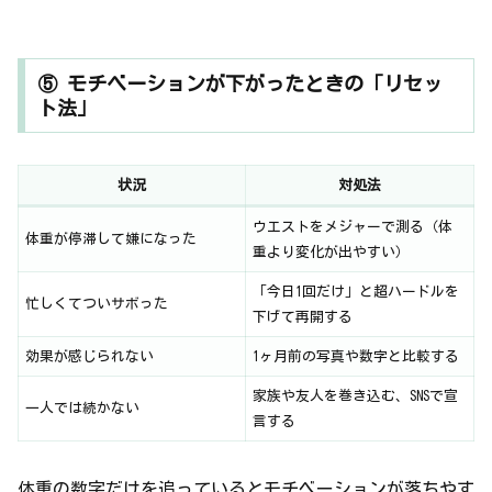
⑤ モチベーションが下がったときの「リセッ
ト法」
状況
対処法
ウエストをメジャーで測る（体
体重が停滞して嫌になった
重より変化が出やすい）
「今日1回だけ」と超ハードルを
忙しくてついサボった
下げて再開する
効果が感じられない
1ヶ月前の写真や数字と比較する
家族や友人を巻き込む、SNSで宣
一人では続かない
言する
体重の数字だけを追っているとモチベーションが落ちやす