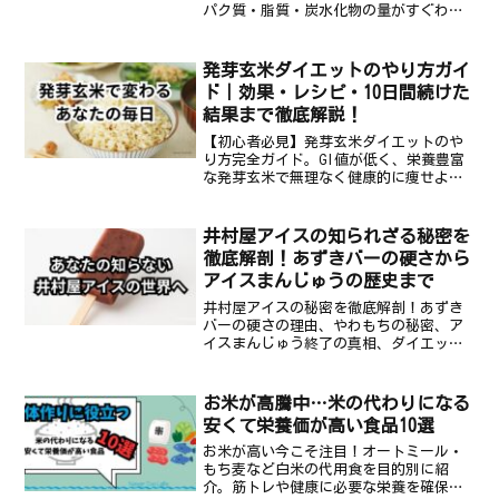
パク質・脂質・炭水化物の量がすぐわか
ります。目的別の理想比率、食事例、コ
ンビニでの選び方まで解説。
発芽玄米ダイエットのやり方ガイ
ド｜効果・レシピ・10日間続けた
結果まで徹底解説！
【初心者必見】発芽玄米ダイエットのや
り方完全ガイド。GI値が低く、栄養豊富
な発芽玄米で無理なく健康的に痩せよ
う。よくある失敗例や成功のコツも紹介
します。
井村屋アイスの知られざる秘密を
徹底解剖！あずきバーの硬さから
アイスまんじゅうの歴史まで
井村屋アイスの秘密を徹底解剖！あずき
バーの硬さの理由、やわもちの秘密、ア
イスまんじゅう終了の真相、ダイエット
効果まで。井村屋の魅力が満載です！
お米が高騰中…米の代わりになる
安くて栄養価が高い食品10選
お米が高い今こそ注目！オートミール・
もち麦など白米の代用食を目的別に紹
介。筋トレや健康に必要な栄養を確保し