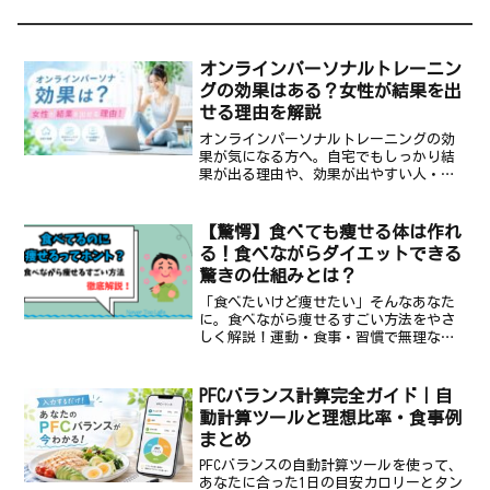
オンラインパーソナルトレーニン
グの効果はある？女性が結果を出
せる理由を解説
オンラインパーソナルトレーニングの効
果が気になる方へ。自宅でもしっかり結
果が出る理由や、効果が出やすい人・出
にくい人の違いを解説します。DNA解析で
個別最適化されたプログラムなら、忙し
い女性や地方在住の方でも取り組みやす
【驚愕】食べても痩せる体は作れ
いですよ。
る！食べながらダイエットできる
驚きの仕組みとは？
「食べたいけど痩せたい」そんなあなた
に。食べながら痩せるすごい方法をやさ
しく解説！運動・食事・習慣で無理なく
痩せる秘訣も！
PFCバランス計算完全ガイド｜自
動計算ツールと理想比率・食事例
まとめ
PFCバランスの自動計算ツールを使って、
あなたに合った1日の目安カロリーとタン