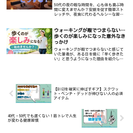
50代の夜の暇な時間を、心も体も喜ぶ時
間に変えませんか？安眠を促す簡単スト
レッチや、夜食に代わるヘルシーな習
慣、新しい趣味を見つけるヒントなど、
50代から始める健康的な夜の過ごし方を
ご紹介します。
ウォーキングが暇でつまらない…
歩くのが楽しみになった意外なき
っかけ
ウォーキングが暇でつまらないと感じて
いた筆者が、ある日を境に「早く歩きた
い」と思うようになった理由を紹介しま
す。続かなかった人ほど読んでほしい内
容です。
【BIG3を確実に伸ばすギア】スクワッ
ト・ベンチ・デッドが伸びない人の必須
アイテム
40代・50代でも遅くない！筋トレで人生
が変わる健康習慣