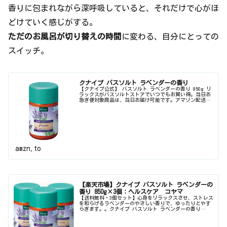
香りに包まれながら深呼吸していると、それだけで心がほ
どけていく感じがする。
ただのお風呂が切り替えの時間
に変わる、自分にとっての
スイッチ。
クナイプ バスソルト ラベンダーの香り
【クナイプ公式】 バスソルト ラベンダーの香り 850g リ
ラックスがバスソルトストアでいつでもお買い得。当日お
急ぎ便対象商品は、当日お届け可能です。アマゾン配送商
品は、通常配送無料（一部除く）。
amzn.to
【楽天市場】クナイプ バスソルト ラベンダーの
香り 850g×3個：ヘルスケア コヤマ
【送料無料・3個セット】心身をリラックスさせ、ストレス
を和らげるラベンダーのやさしい香りで、ゆったりとやす
らぎます。。クナイプ バスソルト ラベンダーの香り
850g×3個