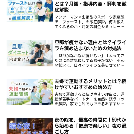
とは？月謝・指導内容・評判を徹
底解説
マンツーマン×出張型のスポーツ家庭教
師「ファースト」を徹底解説。何を教え
てくれるのか・月謝の料金シミュレーシ
ョン・実際の評判まで、利用を検討して
いる保護者向けに分かりやすくまとめま
した。
旦那が痩せない理由とは？イライ
ラを溜め込まないための対処法
「旦那がなかなか痩せない」「太ってき
たのに全然気にしてる様子がない」そん
な状況に、日々イライラを募らせている
方は少なくありません。何度言っても変
わらない旦那を見ていると、ストレスが
溜まるだけでなく、この先の健康や関係
夫婦で運動するメリットとは？続
性まで不安になってしまう...
けやすいおすすめの始め方
夫婦で運動すると続けやすい理由と、運
動が苦手なパートナーを自然に誘うコツ
を解説。家でも外でもできるおすすめの
運動アイデアもあわせて紹介します。
夜の暇を、最高の時間に！50代か
ら始める「健康で楽しい」夜の過
ごし方