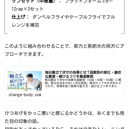
サブセット（中重量）：
フラットフォームで8〜
12rep×3セット
仕上げ：
ダンベルフライやケーブルフライでフル
レンジを補完
このように組み合わせることで、筋力と筋肥大の両方にア
プローチできます。
毎日腕立て伏せの効果とは？回数別の変化・適切
な頻度・続けるコツを徹底解説
毎日腕立て伏せの効果を回数別（10回・30回・100回）に解
説。変化が出るのは1ヶ月が目安。毎日やっても大丈夫かど
うかや、停滞を防ぐ負荷の変え方・続けるコツまでまとめ
ています。
change-body.com
けつあげをかっこ悪いと感じるかどうかは、あくまでも見
た目の印象の話。