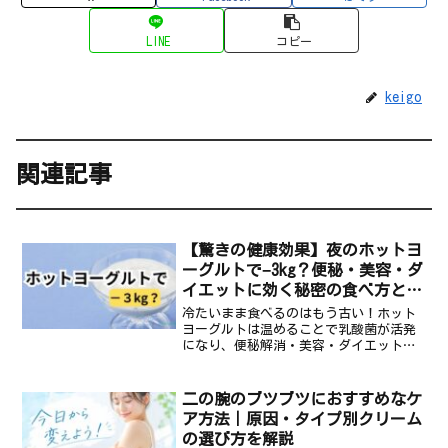
LINE
コピー
keigo
関連記事
【驚きの健康効果】夜のホットヨ
ーグルトで−3kg？便秘・美容・ダ
イエットに効く秘密の食べ方と最
強アレンジを公開！
冷たいまま食べるのはもう古い！ホット
ヨーグルトは温めることで乳酸菌が活発
になり、便秘解消・美容・ダイエット効
果が格段にアップ！最適な食べるタイミ
ングと簡単作り方、バナナ・ココアなど
の最強アレンジレシピも徹底解説しま
二の腕のブツブツにおすすめなケ
す。
ア方法｜原因・タイプ別クリーム
の選び方を解説