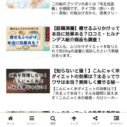
二の腕のブツブツの多くは「毛孔性苔
癬」が原因です。タイプ別（赤い・白
い・茶色）の見分け方から、尿素クリー
ムなど市販薬の選び方、NGケアまで徹底
解説。正しいケアで改善を目指しましょ
う。
【話題沸騰】痩せるふりかけって
本当に効果ある？口コミ・ヒルナ
ンデス紹介商品も調査！
ご本人も、ふりかけダイエットを取り入
れて約33kgの減量に成功したという実績
があります。
【知らないと損！】こんにゃく米
ダイエットの効果は？太るってウ
ワサは本当？美味しく痩せる秘密
を徹底解説！
【こんにゃく米ダイエットの効果は？】
「太るって本当？」そんな疑問に答えま
す！こんにゃく米の糖質・カロリーカッ
ト効果から、メリット・デメリット、美
味しく食べるレシピまで徹底解説。無理
なく楽しく痩せる秘密がここに！
シャクティマットの効果を徹底検
証｜科学的根拠・デメリット・部
位別の使い方まとめ
ホーム
メニュー
検索
トップ
シェア
サイドバー