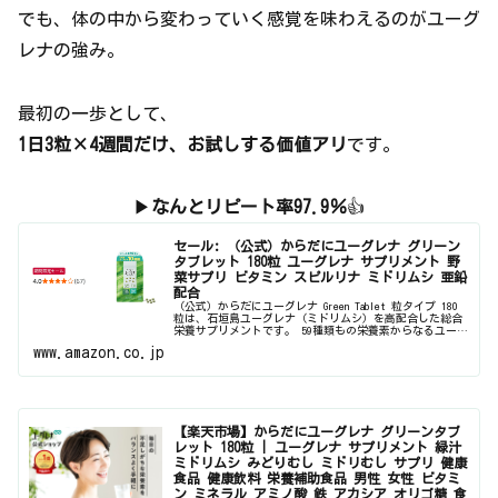
でも、体の中から変わっていく感覚を味わえるのがユーグ
レナの強み。
最初の一歩として、
1日3粒×4週間だけ、お試しする価値アリ
です。
▶
なんとリピート率97.9％
👍
セール: （公式）からだにユーグレナ グリーン
タブレット 180粒 ユーグレナ サプリメント 野
菜サプリ ビタミン スピルリナ ミドリムシ 亜鉛
配合
（公式）からだにユーグレナ Green Tablet 粒タイプ 180
粒は、石垣島ユーグレナ（ミドリムシ）を高配合した総合
栄養サプリメントです。 59種類もの栄養素からなるユーグ
レナ：ビタミン・ミネラル・アミノ酸・不飽和脂肪酸など
www.amazon.co.jp
野菜・魚・...
【楽天市場】からだにユーグレナ グリーンタブ
レット 180粒 | ユーグレナ サプリメント 緑汁
ミドリムシ みどりむし ミドリむし サプリ 健康
食品 健康飲料 栄養補助食品 男性 女性 ビタミ
ン ミネラル アミノ酸 鉄 アカシア オリゴ糖 食