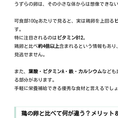
うずらの卵は、その小さな体からは想像できな
可食部100gあたりで見ると、実は鶏卵を上回る
す。
特に注目されるのは
ビタミンB12
。
鶏卵と比べ
約4倍以上
含まれるという情報もあり
見逃せません。
また、
葉酸
・
ビタミンA
・
鉄
・
カルシウム
なども
る部分があります。
手軽に栄養補給できる優秀な食材と言えるでし
鶏の卵と比べて何が違う？メリット