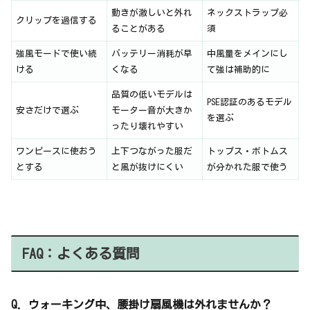
動きが激しいと外れ
ネックストラップ必
クリップを過信する
ることがある
須
強風モードで使い続
バッテリー消耗が早
中風量をメインにし
ける
くなる
て強は補助的に
品質の低いモデルは
PSE認証のあるモデル
安さだけで選ぶ
モーター音が大きか
を選ぶ
ったり壊れやすい
ワンピースに使おう
上下つながった服だ
トップス・ボトムス
とする
と風が抜けにくい
が分かれた服で使う
FAQ：よくある質問
Q. ウォーキング中、腰掛け扇風機は外れませんか？