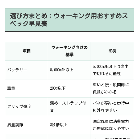
選び方まとめ：ウォーキング用おすすめス
ペック早見表
ウォーキング向けの
項目
NG例
基準
5,000mAh以下は途中
バッテリー
8,000mAh以上
で切れる可能性
重いと腰・股関節に
重量
200g以下
負担がかかる
深め＋ストラップ付
バネが弱いと歩行中
クリップ強度
き
に外れやすい
固定風量は消費電力
風量調節
3段階以上
が無駄になりやすい