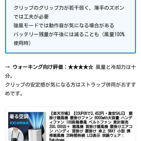
クリップのグリップ力が若干弱く、薄手のズボン
では工夫が必要
強風モードでは動作音が気になる場合がある
バッテリー残量が午後には減ることも（風量100%
使用時）
→
ウォーキング向け評価：★★★★☆
風量と冷却力は十
分。
クリップの安定感が気になる方はストラップ併用がおすす
めです。
【楽天市場】【COUPONで2,452円・激安SALE】 腰
掛け扇風機 腰掛けファン 8000mAh大容量 ハンデ
ィファン 100段階暴風 ベルトファン 累計販売
200,000台＋ 扇風機 首掛け扇風機 腰掛けエアコ
ン ハンディ 首掛け 腰掛け 卓上 5WAY 小型 携
帯扇風機 20時間持続 LCD表示 空調ウェア：
Rakuhome