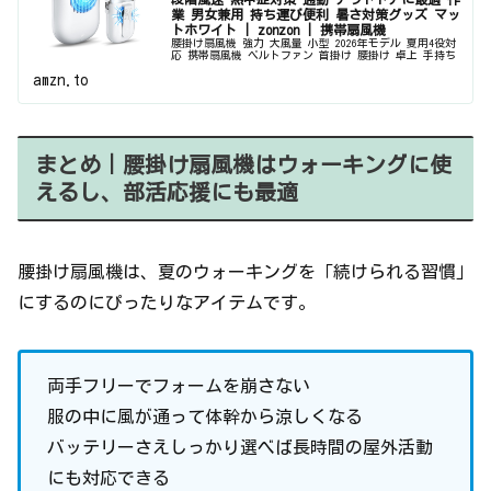
業 男女兼用 持ち運び便利 暑さ対策グッズ マッ
トホワイト | zonzon | 携帯扇風機
腰掛け扇風機 強力 大風量 小型 2026年モデル 夏用4役対
応 携帯扇風機 ベルトファン 首掛け 腰掛け 卓上 手持ち
ウエスト USB-C充電式 Type-Cミニファン 超軽量 極静音
amzn.to
4800mAh 3段階風速 熱中症対策 通勤 アウ...
まとめ｜腰掛け扇風機はウォーキングに使
えるし、部活応援にも最適
腰掛け扇風機は、夏のウォーキングを「続けられる習慣」
にするのにぴったりなアイテムです。
両手フリーでフォームを崩さない
服の中に風が通って体幹から涼しくなる
バッテリーさえしっかり選べば長時間の屋外活動
にも対応できる