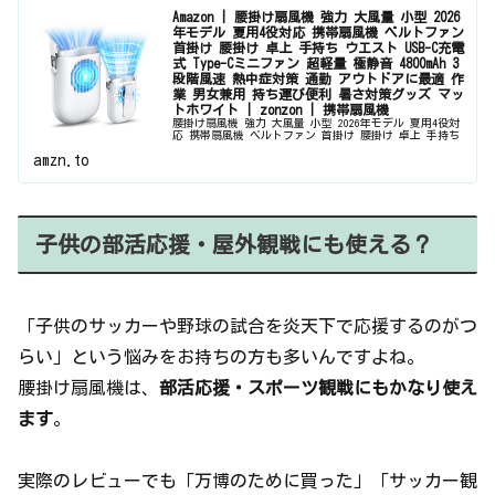
Amazon | 腰掛け扇風機 強力 大風量 小型 2026
年モデル 夏用4役対応 携帯扇風機 ベルトファン
首掛け 腰掛け 卓上 手持ち ウエスト USB-C充電
式 Type-Cミニファン 超軽量 極静音 4800mAh 3
段階風速 熱中症対策 通勤 アウトドアに最適 作
業 男女兼用 持ち運び便利 暑さ対策グッズ マッ
トホワイト | zonzon | 携帯扇風機
腰掛け扇風機 強力 大風量 小型 2026年モデル 夏用4役対
応 携帯扇風機 ベルトファン 首掛け 腰掛け 卓上 手持ち
ウエスト USB-C充電式 Type-Cミニファン 超軽量 極静音
amzn.to
4800mAh 3段階風速 熱中症対策 通勤 アウ...
子供の部活応援・屋外観戦にも使える？
「子供のサッカーや野球の試合を炎天下で応援するのがつ
らい」という悩みをお持ちの方も多いんですよね。
腰掛け扇風機は、
部活応援・スポーツ観戦にもかなり使え
ます
。
実際のレビューでも「万博のために買った」「サッカー観