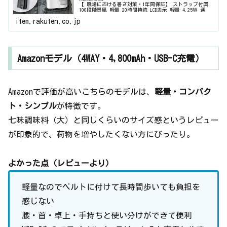
【 職場における暑さ対策・1年間保証】 ストラップ付属
100段階暴風 軽量 20時間持続 LCD表示 軽量 4.25Ｗ 通
勤・通学 キャンペン アウトドア作業 観戦 倉庫作業 オフ
item.rakuten.co.jp
ィス 建設労働 旅行。【COUPONで2,452円・激安S...
Amazonモデル（4WAY・4,800mAh・USB-C充電）
Amazonで評価が高いこちらのモデルは、
軽量・コンパク
ト・シンプル
が特徴です。
七味調味料（大）と同じくらいのサイズ感というレビュー
が印象的で、荷物を増やしたくない方にぴったり。
よかった点（レビューより）
軽量なのでベルトに付けて長時間歩いても負担を
感じない
腰・首・卓上・手持ちと使い分けができて便利