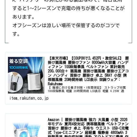
すると1〜2シーズンで充電の持ちが悪くなることが
あります。
オフシーズンは涼しい場所で保管するのがコツで
す。
【楽天市場】【COUPONで2,452円・激安SALE】 腰
掛け扇風機 腰掛けファン 8000mAh大容量 ハンデ
ィファン 100段階暴風 ベルトファン 累計販売
200,000台＋ 扇風機 首掛け扇風機 腰掛けエアコ
ン ハンディ 首掛け 腰掛け 卓上 5WAY 小型 携
帯扇風機 20時間持続 LCD表示 空調ウェア：
Rakuhome
【 職場における暑さ対策・1年間保証】 ストラップ付属
100段階暴風 軽量 20時間持続 LCD表示 軽量 4.25Ｗ 通
勤・通学 キャンペン アウトドア作業 観戦 倉庫作業 オフ
item.rakuten.co.jp
ィス 建設労働 旅行。【COUPONで2,452円・激安S...
Amazon | 腰掛け扇風機 強力 大風量 小型 2026
年モデル 夏用4役対応 携帯扇風機 ベルトファン
首掛け 腰掛け 卓上 手持ち ウエスト USB-C充電
式 Type-Cミニファン 超軽量 極静音 4800mAh 3
段階風速 熱中症対策 通勤 アウトドアに最適 作