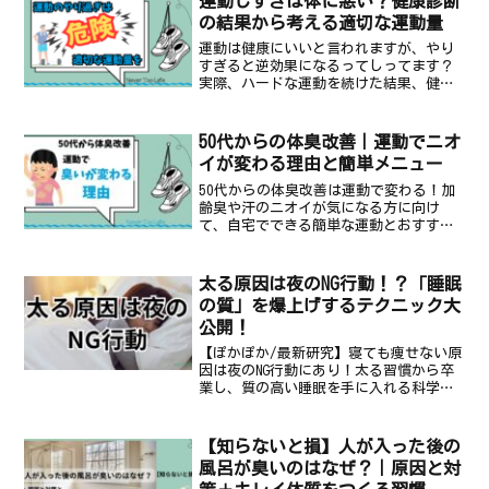
運動しすぎは体に悪い？健康診断
の結果から考える適切な運動量
運動は健康にいいと言われますが、やり
すぎると逆効果になるってしってます？
実際、ハードな運動を続けた結果、健康
診断で思わぬ数値の変化が出るケースも
あるくらい…この記事では、運動のやり
すぎが体にどのような影響を及ぼす可能
50代からの体臭改善｜運動でニオ
性があるのか、健康診断の...
イが変わる理由と簡単メニュー
50代からの体臭改善は運動で変わる！加
齢臭や汗のニオイが気になる方に向け
て、自宅でできる簡単な運動とおすすめ
ケアアイテムを紹介します。
太る原因は夜のNG行動！？「睡眠
の質」を爆上げするテクニック大
公開！
【ぽかぽか/最新研究】寝ても痩せない原
因は夜のNG行動にあり！太る習慣から卒
業し、質の高い睡眠を手に入れる科学的
テクニックを解説。仮眠前の裏技「コー
ヒーナップ」も公開。
【知らないと損】人が入った後の
風呂が臭いのはなぜ？｜原因と対