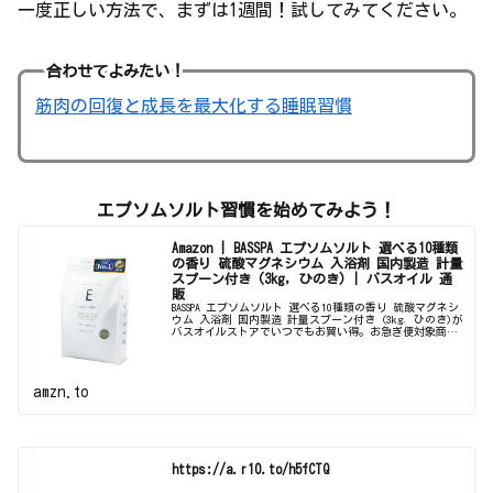
一度正しい方法で、まずは1週間！試してみてください。
合わせてよみたい！
筋肉の回復と成長を最大化する睡眠習慣
エプソムソルト習慣を始めてみよう！
Amazon | BASSPA エプソムソルト 選べる10種類
の香り 硫酸マグネシウム 入浴剤 国内製造 計量
スプーン付き (3kg, ひのき) | バスオイル 通
販
BASSPA エプソムソルト 選べる10種類の香り 硫酸マグネシ
ウム 入浴剤 国内製造 計量スプーン付き (3kg, ひのき)が
バスオイルストアでいつでもお買い得。お急ぎ便対象商品
は当日お届けも可能。アマゾン配送商品は通常配送無料
（一部除く...
amzn.to
https://a.r10.to/h5fCTQ