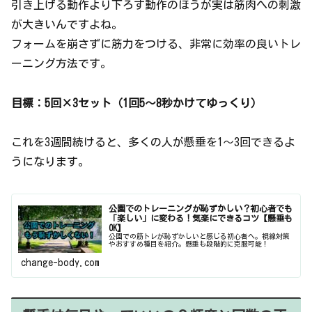
引き上げる動作より下ろす動作のほうが実は筋肉への刺激
が大きいんですよね。
フォームを崩さずに筋力をつける、非常に効率の良いトレ
ーニング方法です。
目標：5回×3セット（1回5〜8秒かけてゆっくり）
これを3週間続けると、多くの人が懸垂を1〜3回できるよ
うになります。
公園でのトレーニングが恥ずかしい？初心者でも
「楽しい」に変わる！気楽にできるコツ【懸垂も
OK】
公園での筋トレが恥ずかしいと感じる初心者へ。視線対策
やおすすめ種目を紹介。懸垂も段階的に克服可能！
change-body.com