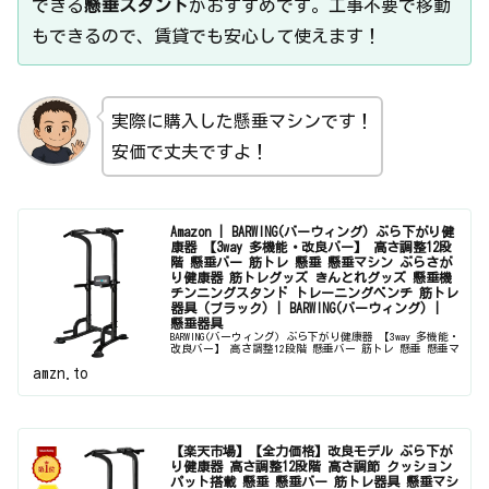
できる
懸垂スタンド
がおすすめです。工事不要で移動
もできるので、賃貸でも安心して使えます！
実際に購入した懸垂マシンです！
安価で丈夫ですよ！
Amazon | BARWING(バーウィング) ぶら下がり健
康器 【3way 多機能・改良バー】 高さ調整12段
階 懸垂バー 筋トレ 懸垂 懸垂マシン ぶらさが
り健康器 筋トレグッズ きんとれグッズ 懸垂機
チンニングスタンド トレーニングベンチ 筋トレ
器具 (ブラック) | BARWING(バーウィング) |
懸垂器具
BARWING(バーウィング) ぶら下がり健康器 【3way 多機能・
改良バー】 高さ調整12段階 懸垂バー 筋トレ 懸垂 懸垂マ
シン ぶらさがり健康器 筋トレグッズ きんとれグッズ 懸
amzn.to
垂機 チンニングスタンド トレーニングベンチ 筋トレ
器...
【楽天市場】【全力価格】改良モデル ぶら下が
り健康器 高さ調整12段階 高さ調節 クッション
パット搭載 懸垂 懸垂バー 筋トレ器具 懸垂マシ