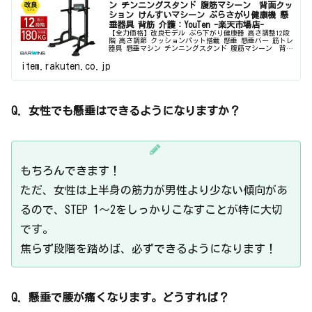
ン チンニングスタンド 腹筋マシーン 背面クッ
ション けんすいマシーン ぶらさがり健康機 懸
垂器具 背筋 介護：YouTen -楽天市場店-
【全力価格】改良モデル ぶら下がり健康器 高さ調整12段
階 高さ調節 クッションパット搭載 懸垂 懸垂バー 筋トレ
器具 懸垂マシン チンニングスタンド 腹筋マシーン 背面
クッション けんすいマシーン ぶらさがり健康機 懸垂器具
背筋 介護
item.rakuten.co.jp
Q. 女性でも懸垂はできるようになりますか？
もちろんできます！
ただ、女性は上半身の筋力が男性より少ない傾向があ
るので、STEP 1〜2をしっかりこなすことが特に大切
です。
焦らず段階を踏めば、必ずできるようになります！
Q. 懸垂で腰が痛くなります。どうすれば？