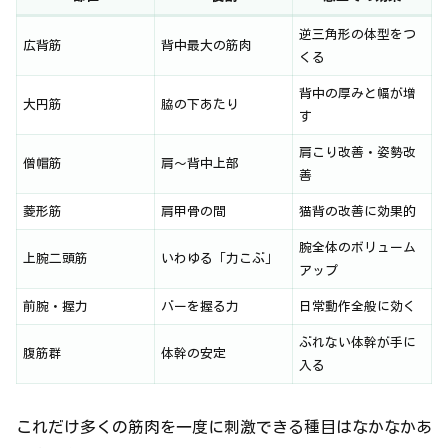
逆三角形の体型をつ
広背筋
背中最大の筋肉
くる
背中の厚みと幅が増
大円筋
脇の下あたり
す
肩こり改善・姿勢改
僧帽筋
肩〜背中上部
善
菱形筋
肩甲骨の間
猫背の改善に効果的
腕全体のボリューム
上腕二頭筋
いわゆる「力こぶ」
アップ
前腕・握力
バーを握る力
日常動作全般に効く
ぶれない体幹が手に
腹筋群
体幹の安定
入る
これだけ多くの筋肉を一度に刺激できる種目はなかなかあ