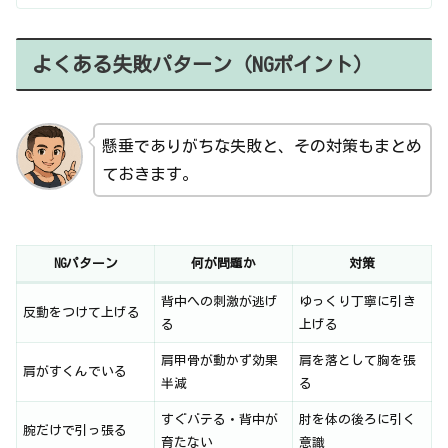
よくある失敗パターン（NGポイント）
懸垂でありがちな失敗と、その対策もまとめ
ておきます。
NGパターン
何が問題か
対策
背中への刺激が逃げ
ゆっくり丁寧に引き
反動をつけて上げる
る
上げる
肩甲骨が動かず効果
肩を落として胸を張
肩がすくんでいる
半減
る
すぐバテる・背中が
肘を体の後ろに引く
腕だけで引っ張る
育たない
意識